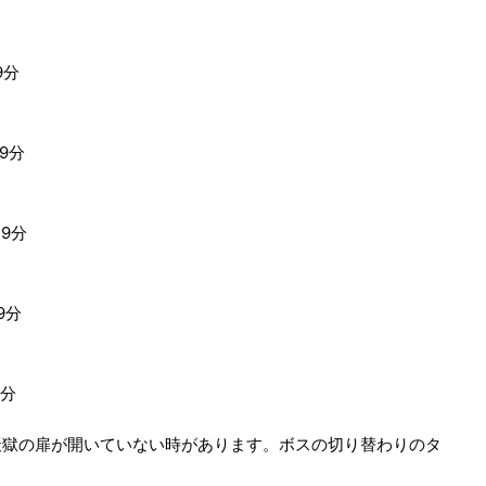
9分
59分
59分
9分
9分
天獄の扉が開いていない時があります。ボスの切り替わりのタ