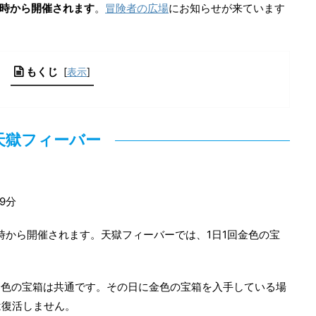
)6時から開催されます
。
冒険者の広場
にお知らせが来ています
もくじ
[
表示
]
天獄フィーバー
59分
)6時から開催されます。天獄フィーバーでは、1日1回金色の宝
金色の宝箱は共通です。その日に金色の宝箱を入手している場
は復活しません。