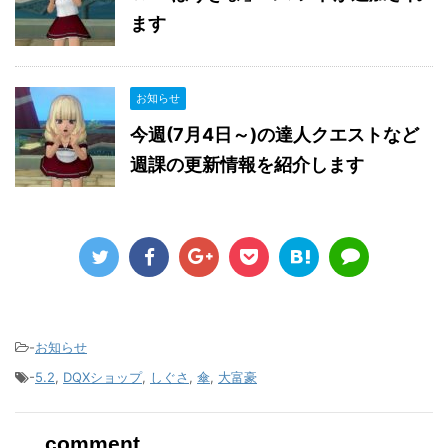
ます
お知らせ
今週(7月4日～)の達人クエストなど
週課の更新情報を紹介します
-
お知らせ
-
5.2
,
DQXショップ
,
しぐさ
,
傘
,
大富豪
comment