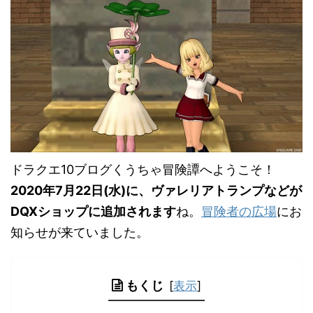
ドラクエ10ブログくうちゃ冒険譚へようこそ！
2020年7月22日(水)に、ヴァレリアトランプなどが
DQXショップに追加されます
ね。
冒険者の広場
にお
知らせが来ていました。
もくじ
[
表示
]