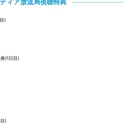
ティア放送局視聴特典
目)
(1日目)
目)