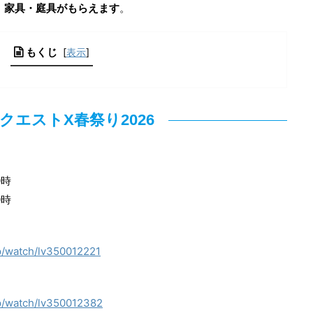
で、家具・庭具がもらえます
。
もくじ
[
表示
]
クエストX春祭り2026
0時
0時
.jp/watch/lv350012221
.jp/watch/lv350012382