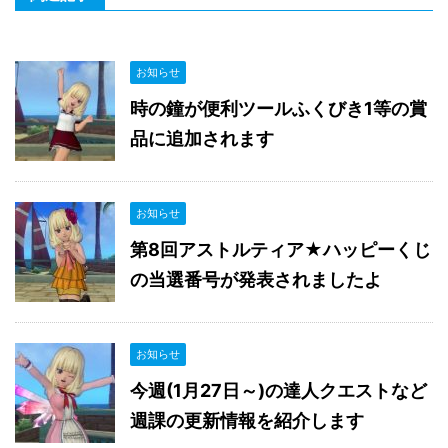
お知らせ
時の鐘が便利ツールふくびき1等の賞
品に追加されます
お知らせ
第8回アストルティア★ハッピーくじ
の当選番号が発表されましたよ
お知らせ
今週(1月27日～)の達人クエストなど
週課の更新情報を紹介します