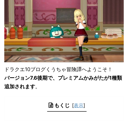
ドラクエ10ブログくうちゃ冒険譚へようこそ！
バージョン7.6後期で、プレミアムかみがたが1種類
追加されます
。
もくじ
[
表示
]