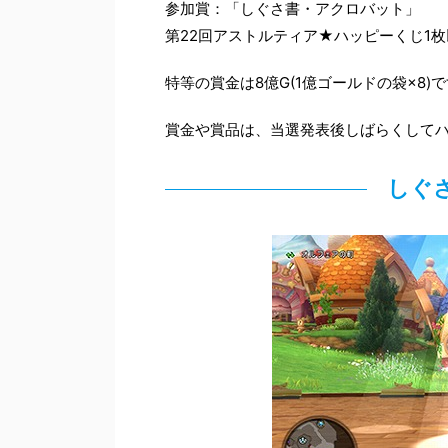
参加賞：「しぐさ書・アクロバット」
第22回アストルティア★ハッピーくじ1
特等の賞金は8億G(1億ゴールドの袋×8)
賞金や賞品は、当選発表後しばらくして
しぐ