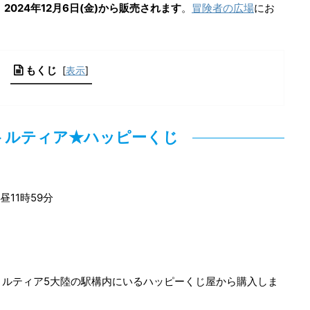
024年12月6日(金)から販売されます
。
冒険者の広場
にお
もくじ
[
表示
]
トルティア★ハッピーくじ
)昼11時59分
ルティア5大陸の駅構内にいるハッピーくじ屋から購入しま
。