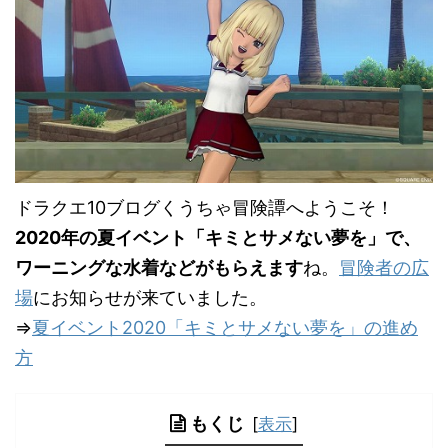
ドラクエ10ブログくうちゃ冒険譚へようこそ！
2020年の夏イベント「キミとサメない夢を」で、
ワーニングな水着などがもらえます
ね。
冒険者の広
場
にお知らせが来ていました。
⇒
夏イベント2020「キミとサメない夢を」の進め
方
もくじ
[
表示
]