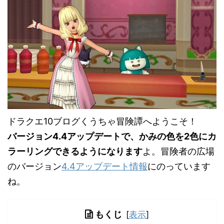
ドラクエ10ブログくうちゃ冒険譚へようこそ！
バージョン4.4アップデートで、かみの色を2色にカ
ラーリングできるようになります
よ。冒険者の広場
のバージョン
4.4アップデート情報
にのっています
ね。
もくじ
[
表示
]