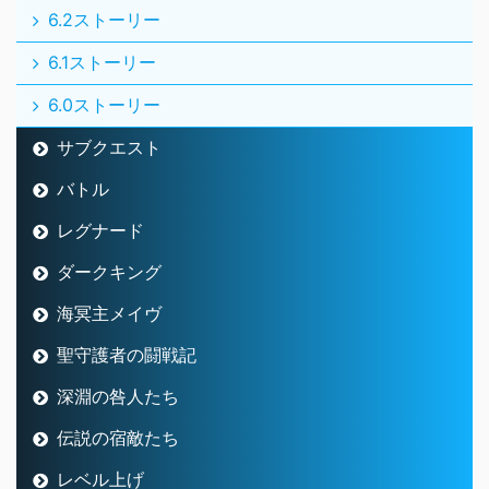
6.2ストーリー
6.1ストーリー
6.0ストーリー
サブクエスト
バトル
レグナード
ダークキング
海冥主メイヴ
聖守護者の闘戦記
深淵の咎人たち
伝説の宿敵たち
レベル上げ