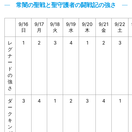
常闇の聖戦と聖守護者の闘戦記の強さ
9/16
9/17
9/18
9/19
9/20
9/21
9/22
日
月
火
水
木
金
土
レ
1
2
3
4
1
2
3
グ
ナ
ー
ド
の
強
さ
ダ
3
4
1
2
3
4
1
ー
ク
キ
ン