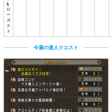
&
ロ
ー
ガ
ス
ト
今週の達人クエスト