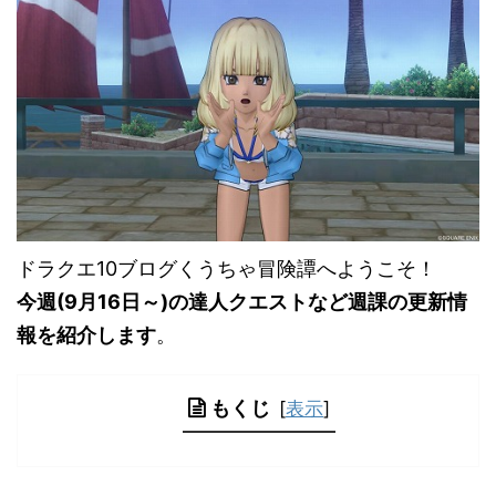
ドラクエ10ブログくうちゃ冒険譚へようこそ！
今週(9月16日～)の達人クエストなど週課の更新情
報を紹介します
。
もくじ
[
表示
]