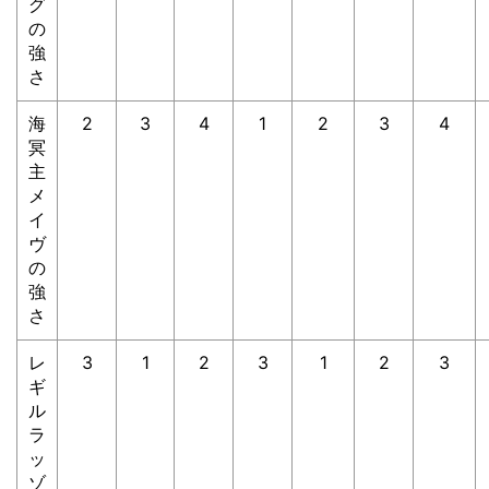
グ
の
強
さ
海
2
3
4
1
2
3
4
冥
主
メ
イ
ヴ
の
強
さ
レ
3
1
2
3
1
2
3
ギ
ル
ラ
ッ
ゾ