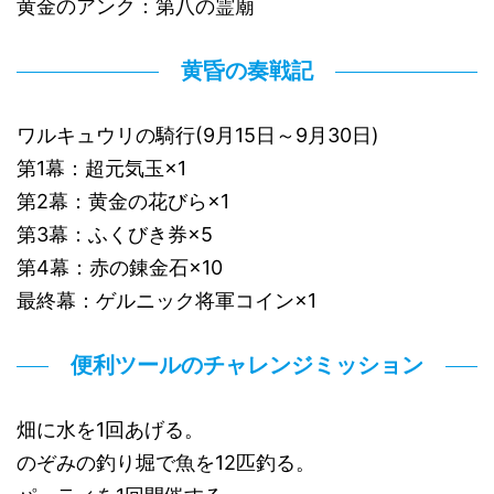
黄金のアンク：第八の霊廟
黄昏の奏戦記
ワルキュウリの騎行(9月15日～9月30日)
第1幕：超元気玉×1
第2幕：黄金の花びら×1
第3幕：ふくびき券×5
第4幕：赤の錬金石×10
最終幕：ゲルニック将軍コイン×1
便利ツールのチャレンジミッション
畑に水を1回あげる。
のぞみの釣り堀で魚を12匹釣る。