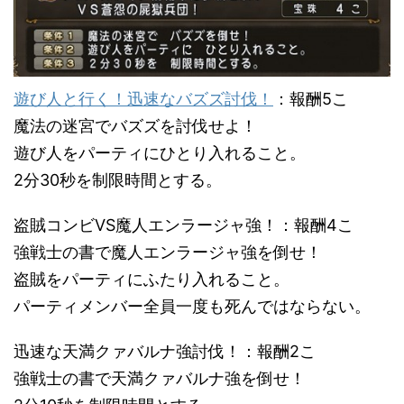
遊び人と行く！迅速なバズズ討伐！
：報酬5こ
魔法の迷宮でバズズを討伐せよ！
遊び人をパーティにひとり入れること。
2分30秒を制限時間とする。
盗賊コンビVS魔人エンラージャ強！：報酬4こ
強戦士の書で魔人エンラージャ強を倒せ！
盗賊をパーティにふたり入れること。
パーティメンバー全員一度も死んではならない。
迅速な天満クァバルナ強討伐！：報酬2こ
強戦士の書で天満クァバルナ強を倒せ！