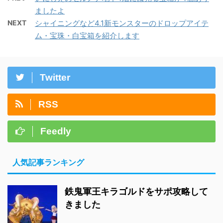
ましたよ
NEXT
シャイニングなど4.1新モンスターのドロップアイテ
ム・宝珠・白宝箱を紹介します
Twitter
RSS
Feedly
人気記事ランキング
鉄鬼軍王キラゴルドをサポ攻略して
きました