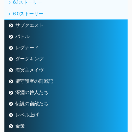
6.1ストーリー
6.0ストーリー
サブクエスト
バトル
レグナード
ダークキング
海冥主メイヴ
聖守護者の闘戦記
深淵の咎人たち
伝説の宿敵たち
レベル上げ
金策