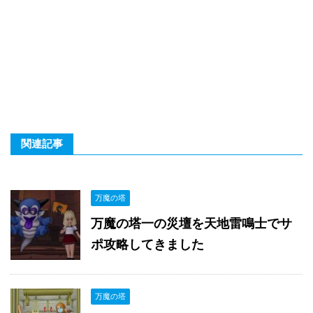
関連記事
万魔の塔
万魔の塔一の災壇を天地雷鳴士でサ
ポ攻略してきました
万魔の塔