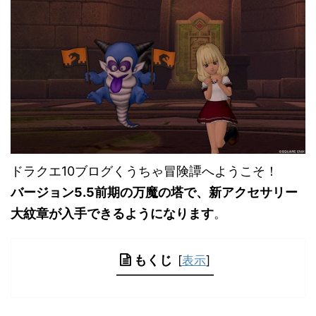
ドラクエ10ブログくうちゃ冒険譚へようこそ！
バージョン5.5前期の
万魔の塔で、新アクセサリー
大紋章が入手できるようになります
。
もくじ
[
表示
]