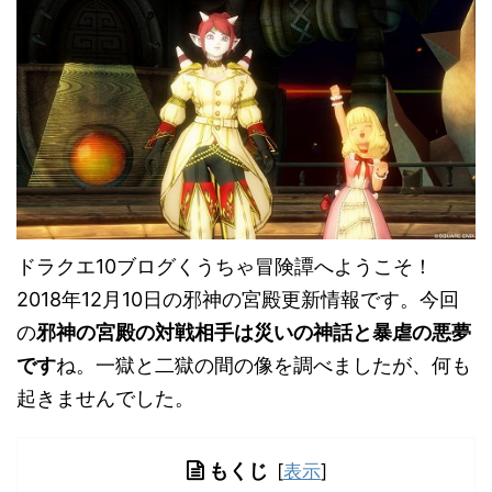
ドラクエ10ブログくうちゃ冒険譚へようこそ！
2018年12月10日の邪神の宮殿更新情報です。今回
の
邪神の宮殿の対戦相手は災いの神話と暴虐の悪夢
です
ね。一獄と二獄の間の像を調べましたが、何も
起きませんでした。
もくじ
[
表示
]