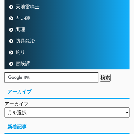
天地雷鳴士
占い師
調理
防具鍛冶
釣り
冒険譚
アーカイブ
アーカイブ
新着記事