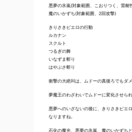
悪夢の氷嵐(対象範囲、こおりつく、雷耐性
魔のいかずち(対象範囲、2回攻撃)
きりさきピエロの行動
ルカナン
スクルト
つるぎの舞
いなずま斬り
はやぶさ斬り
衝撃の大絶叫は、ムドーの真後ろでもダ
夢魔王のわざわいでムドーに変化させら
悪夢へのいざないの後に、きりさきピエロ
なりますね。
石化の魔光、悪夢の氷嵐、魔のいかずち