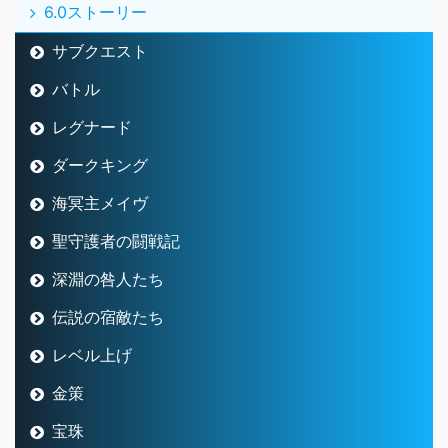
6.0ストーリー
サブクエスト
バトル
レグナード
ダークキング
海冥主メイヴ
聖守護者の闘戦記
深淵の咎人たち
伝説の宿敵たち
レベル上げ
金策
宝珠