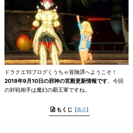
ドラクエ10ブログくうちゃ冒険譚へようこそ！
2018年9月10日の邪神の宮殿更新情報です
。今回
の対戦相手は魔幻の覇王軍ですね。
もくじ
[
表示
]