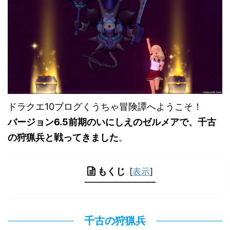
ドラクエ10ブログくうちゃ冒険譚へようこそ！
バージョン6.5前期のいにしえのゼルメアで、千古
の狩猟兵と戦ってきました
。
もくじ
[
表示
]
千古の狩猟兵