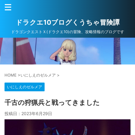
ドラクエ10ブログくうちゃ冒険譚
ドラゴンクエストＸ(ドラクエ10)の冒険、攻略情報のブログです
HOME
>
いにしえのゼルメア
>
いにしえのゼルメア
千古の狩猟兵と戦ってきました
投稿日：
2023年6月29日