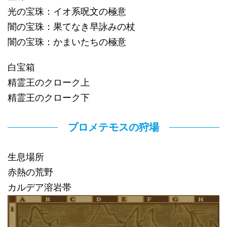
光の宝珠：イオ系呪文の極意
闇の宝珠：果てなき早詠みの杖
闇の宝珠：かまいたちの極意
白宝箱
精霊王のクローク上
精霊王のクローク下
プロメテモスの狩場
生息場所
赤熱の荒野
カルデア溶岩帯