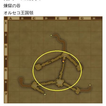
煉獄の谷
オルセコ王国領