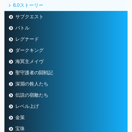
6.0ストーリー
サブクエスト
バトル
レグナード
ダークキング
海冥主メイヴ
聖守護者の闘戦記
深淵の咎人たち
伝説の宿敵たち
レベル上げ
金策
宝珠