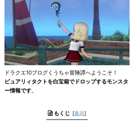
ドラクエ10ブログくうちゃ冒険譚へようこそ！
ピュアリィタクトを白宝箱でドロップするモンスタ
ー情報です
。
もくじ
[
表示
]