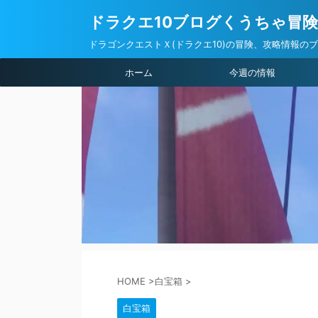
ドラクエ10ブログくうちゃ冒
ドラゴンクエストＸ(ドラクエ10)の冒険、攻略情報の
ホーム
今週の情報
HOME
>
白宝箱
>
白宝箱