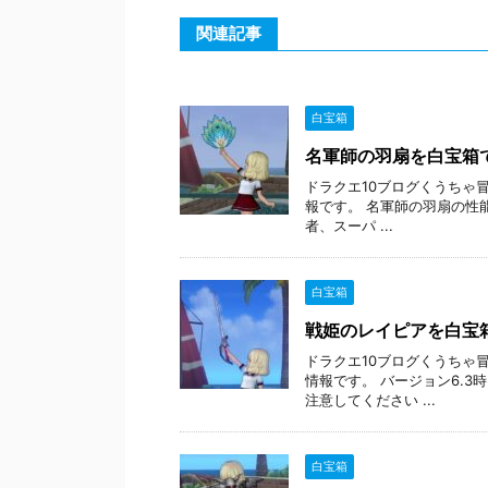
関連記事
白宝箱
名軍師の羽扇を白宝箱
ドラクエ10ブログくうちゃ
報です。 名軍師の羽扇の性能
者、スーパ ...
白宝箱
戦姫のレイピアを白宝
ドラクエ10ブログくうちゃ
情報です。 バージョン6.
注意してください ...
白宝箱