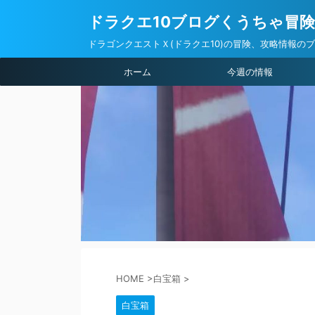
ドラクエ10ブログくうちゃ冒
ドラゴンクエストＸ(ドラクエ10)の冒険、攻略情報の
ホーム
今週の情報
HOME
>
白宝箱
>
白宝箱