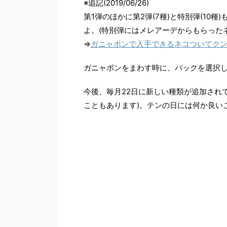
※追記(2019/06/26)
第1弾のほかに第2弾(7種)と特別弾(10
よ。(特別弾にはメレアーデからもらった
⇒
ガニャポンで入手できるネコついてク
ガニャポンをまわす時に、パックを選択
今後、毎月22日に新しい種類が追加され
こともあります)。テンの日には何か良い