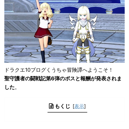
ドラクエ10ブログくうちゃ冒険譚へようこそ！
聖守護者の闘戦記第6弾のボスと報酬が発表されま
した
。
もくじ
[
表示
]