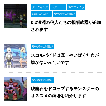
ダークキング
レグナード
海冥主メイヴ
深淵の咎人たち
聖守護者の闘戦記
6.2深淵の咎人たちの報酬武器が追加
されます
聖守護者の闘戦記
スコルパイドは真・やいばくだきが
効かないみたいです
聖守護者の闘戦記
破魔石をドロップするモンスターの
オススメの狩場を紹介します