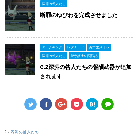
深淵の咎人たち
断罪のゆびわを完成させました
ダークキング
レグナード
海冥主メイヴ
深淵の咎人たち
聖守護者の闘戦記
6.2深淵の咎人たちの報酬武器が追加
されます
-
深淵の咎人たち