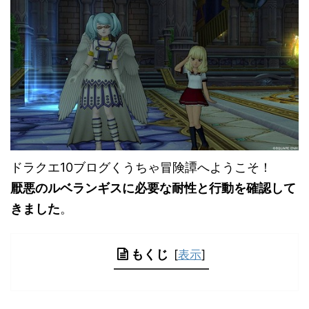
ドラクエ10ブログくうちゃ冒険譚へようこそ！
厭悪のルベランギスに必要な耐性と行動を確認して
きました
。
もくじ
[
表示
]