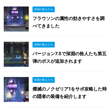
深淵の咎人たち
フラウソンの属性の効きやすさを調
べてきました
深淵の咎人たち
バージョン7.5で深淵の咎人たち第五
弾のボスが追加されます
深淵の咎人たち
燦滅のノクゼリア1をサポ攻略した時
の隠者の装備を紹介します