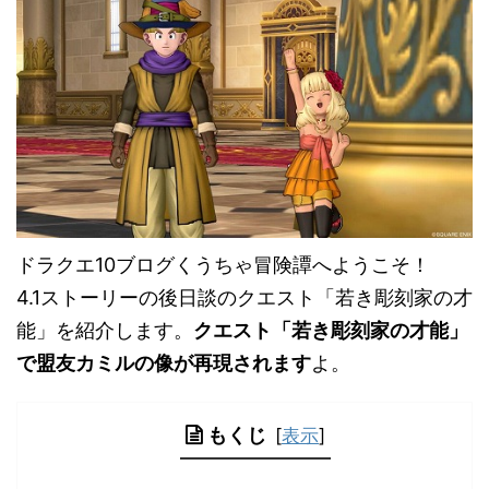
ドラクエ10ブログくうちゃ冒険譚へようこそ！
4.1ストーリーの後日談のクエスト「若き彫刻家の才
能」を紹介します。
クエスト「若き彫刻家の才能」
で盟友カミルの像が再現されます
よ。
もくじ
[
表示
]