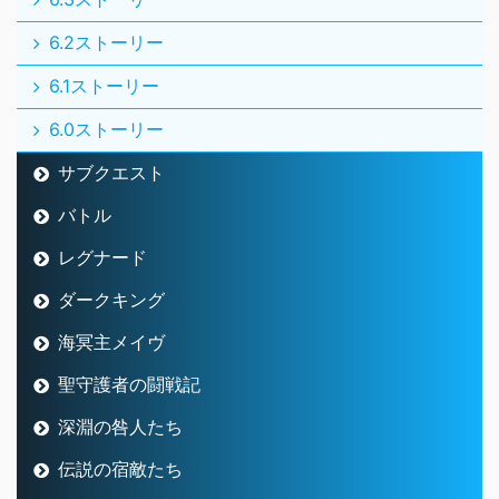
6.2ストーリー
6.1ストーリー
6.0ストーリー
サブクエスト
バトル
レグナード
ダークキング
海冥主メイヴ
聖守護者の闘戦記
深淵の咎人たち
伝説の宿敵たち