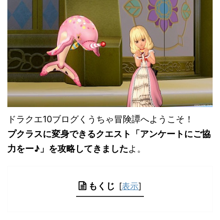
ドラクエ10ブログくうちゃ冒険譚へようこそ！
プクラスに変身できるクエスト「アンケートにご協
力をー♪」を攻略してきました
よ。
もくじ
[
表示
]