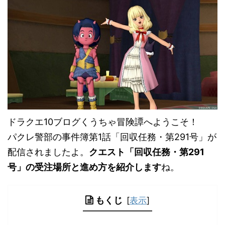
ドラクエ10ブログくうちゃ冒険譚へようこそ！
パクレ警部の事件簿第1話「回収任務・第291号」が
配信されましたよ。
クエスト「回収任務・第291
号」の受注場所と進め方を紹介します
ね。
もくじ
[
表示
]