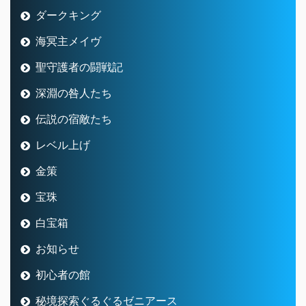
ダークキング
海冥主メイヴ
聖守護者の闘戦記
深淵の咎人たち
伝説の宿敵たち
レベル上げ
金策
宝珠
白宝箱
お知らせ
初心者の館
秘境探索ぐるぐるゼニアース