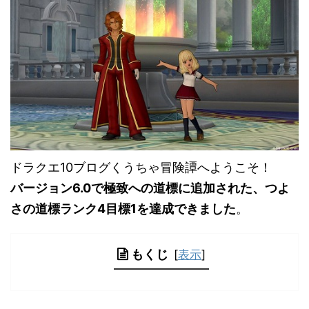
ドラクエ10ブログくうちゃ冒険譚へようこそ！
バージョン6.0で極致への道標に追加された、つよ
さの道標ランク4目標1を達成できました
。
もくじ
[
表示
]