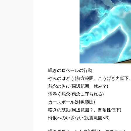
嘆きのロベールの行動
やみのはどう(前方範囲、こうげき力低下
怨念の叫び(周辺範囲、休み？)
渦巻く怨念(怨念に守られる)
カースボール(対象範囲)
嘆きの鼓動(周辺範囲？、闇耐性低下)
悔恨へのいざない(設置範囲×3)