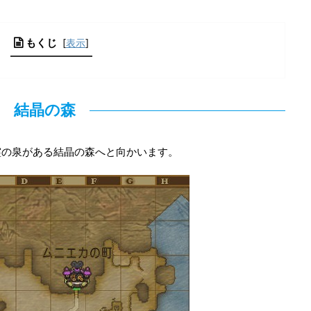
もくじ
[
表示
]
結晶の森
霊の泉がある結晶の森へと向かいます。