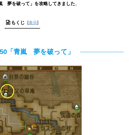
嵐 夢を破って」を攻略してきました
。
もくじ
[
表示
]
850「青嵐 夢を破って」