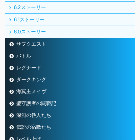
6.2ストーリー
6.1ストーリー
6.0ストーリー
サブクエスト
バトル
レグナード
ダークキング
海冥主メイヴ
聖守護者の闘戦記
深淵の咎人たち
伝説の宿敵たち
レベル上げ