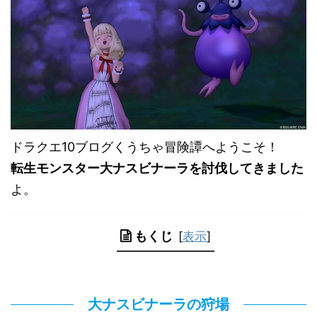
ドラクエ10ブログくうちゃ冒険譚へようこそ！
転生モンスター大ナスビナーラを討伐してきました
よ。
もくじ
[
表示
]
大ナスビナーラの狩場