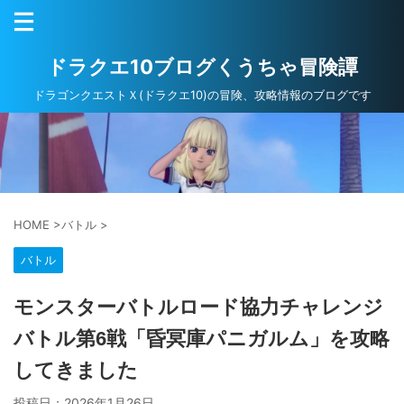
ドラクエ10ブログくうちゃ冒険譚
ドラゴンクエストＸ(ドラクエ10)の冒険、攻略情報のブログです
HOME
>
バトル
>
バトル
モンスターバトルロード協力チャレンジ
バトル第6戦「昏冥庫パニガルム」を攻略
してきました
投稿日：
2026年1月26日