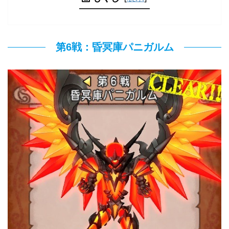
第6戦：昏冥庫パニガルム