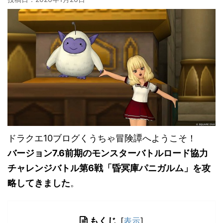
ドラクエ10ブログくうちゃ冒険譚へようこそ！
バージョン7.6前期のモンスターバトルロード協力
チャレンジバトル第6戦「昏冥庫パニガルム」を攻
略してきました
。
もくじ
[
表示
]