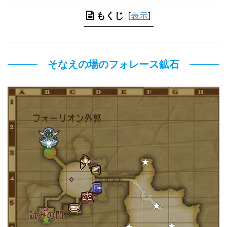
もくじ
[
表示
]
そなえの場のフォレース鉱石