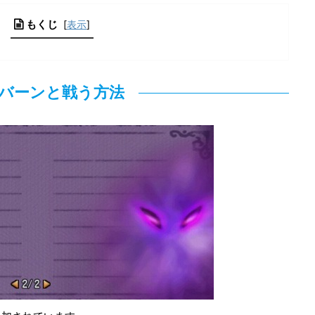
もくじ
[
表示
]
バーンと戦う方法