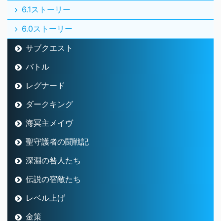
6.1ストーリー
6.0ストーリー
サブクエスト
バトル
レグナード
ダークキング
海冥主メイヴ
聖守護者の闘戦記
深淵の咎人たち
伝説の宿敵たち
レベル上げ
金策