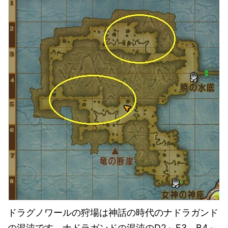
ドラグノワールの狩場は神話の時代のナドラガンド
の混沌です。ナドラガンドの混沌のD2～F3、B4～