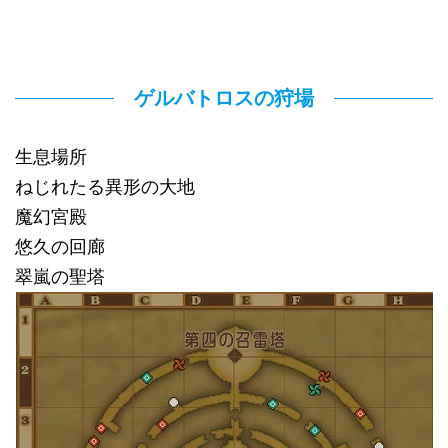
ゲルバトロスの狩場
生息場所
ねじれたる異形の大地
魔幻宮殿
悠久の回廊
翠嵐の聖塔