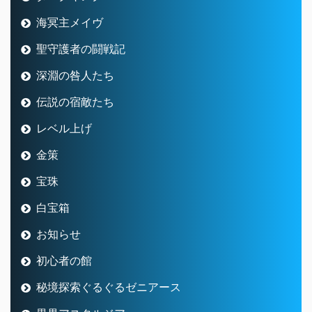
海冥主メイヴ
聖守護者の闘戦記
深淵の咎人たち
伝説の宿敵たち
レベル上げ
金策
宝珠
白宝箱
お知らせ
初心者の館
秘境探索ぐるぐるゼニアース