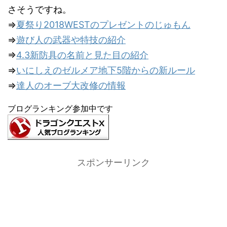
さそうですね。
⇒
夏祭り2018WESTのプレゼントのじゅもん
⇒
遊び人の武器や特技の紹介
⇒
4.3新防具の名前と見た目の紹介
⇒
いにしえのゼルメア地下5階からの新ルール
⇒
達人のオーブ大改修の情報
ブログランキング参加中です
スポンサーリンク