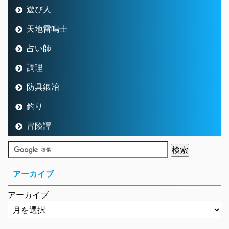
遊び人
天地雷鳴士
占い師
調理
防具鍛冶
釣り
冒険譚
アーカイブ
アーカイブ