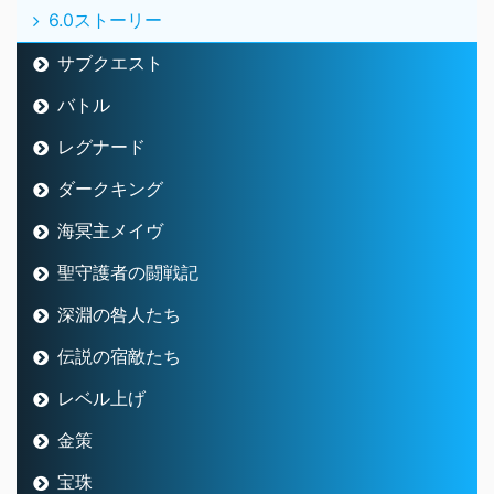
6.0ストーリー
サブクエスト
バトル
レグナード
ダークキング
海冥主メイヴ
聖守護者の闘戦記
深淵の咎人たち
伝説の宿敵たち
レベル上げ
金策
宝珠