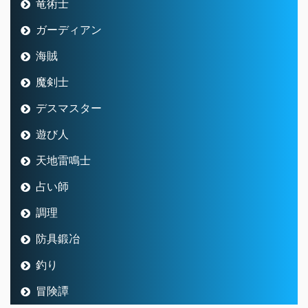
竜術士
ガーディアン
海賊
魔剣士
デスマスター
遊び人
天地雷鳴士
占い師
調理
防具鍛冶
釣り
冒険譚