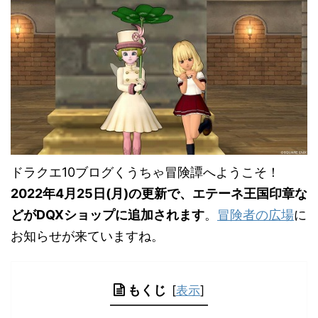
ドラクエ10ブログくうちゃ冒険譚へようこそ！
2022年4月25日(月)の更新で、エテーネ王国印章な
どがDQXショップに追加されます
。
冒険者の広場
に
お知らせが来ていますね。
もくじ
[
表示
]