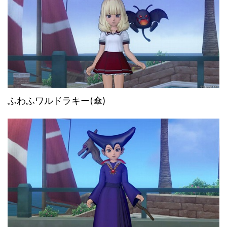
ふわふワルドラキー(傘)