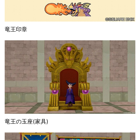
竜王印章
竜王の玉座(家具)