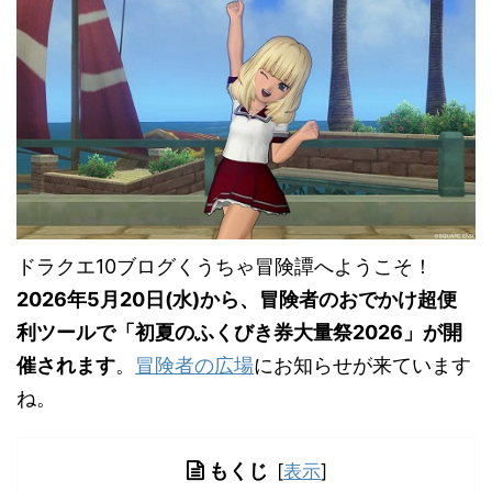
ドラクエ10ブログくうちゃ冒険譚へようこそ！
2026年5月20日(水)から、冒険者のおでかけ超便
利ツールで「初夏のふくびき券大量祭2026」が開
催されます
。
冒険者の広場
にお知らせが来ています
ね。
もくじ
[
表示
]