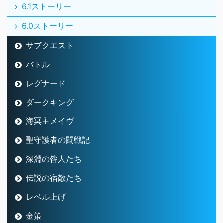
6.1ストーリー
6.0ストーリー
サブクエスト
バトル
レグナード
ダークキング
海冥主メイヴ
聖守護者の闘戦記
深淵の咎人たち
伝説の宿敵たち
レベル上げ
金策