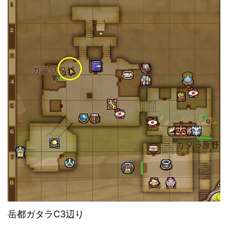
岳都ガタラC3辺り