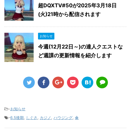
超DQXTV#50が2025年3月18日
(火)21時から配信されます
お知らせ
今週(12月22日～)の達人クエストな
ど週課の更新情報を紹介します
-
お知らせ
-
6.5後期
,
しぐさ
,
カジノ
,
ハウジング
,
傘