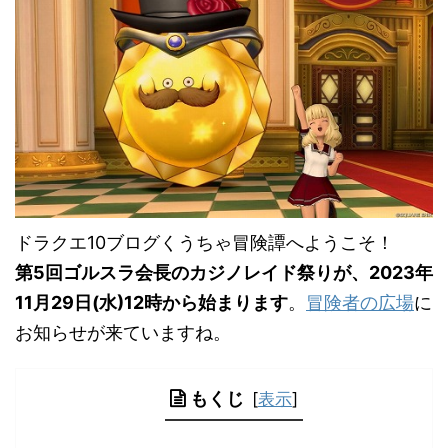
ドラクエ10ブログくうちゃ冒険譚へようこそ！
第5回ゴルスラ会長のカジノレイド祭りが、2023年
11月29日(水)12時から始まります
。
冒険者の広場
に
お知らせが来ていますね。
もくじ
[
表示
]