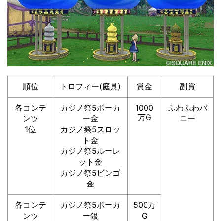
順位
トロフィー(庭具)
賞金
副賞
各コンテ
カジノ祭5ポーカ
1000
ふわふわバ
万G
ンツ
ー金
ニー
1位
カジノ祭5スロッ
ト金
カジノ祭5ルーレ
ット金
カジノ祭5ビンゴ
金
各コンテ
カジノ祭5ポーカ
500万
ンツ
ー銀
G