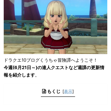
ドラクエ10ブログくうちゃ冒険譚へようこそ！
今週(6
月21日
～)の達人クエストなど週課の更新情
報を紹介します
。
もくじ
[
表示
]