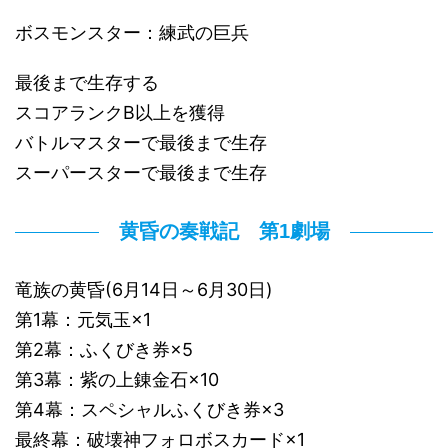
ボスモンスター：練武の巨兵
最後まで生存する
スコアランクB以上を獲得
バトルマスターで最後まで生存
スーパースターで最後まで生存
黄昏の奏戦記 第1劇場
竜族の黄昏(6月14日～6月30日)
第1幕：元気玉×1
第2幕：ふくびき券×5
第3幕：紫の上錬金石×10
第4幕：スペシャルふくびき券×3
最終幕：破壊神フォロボスカード×1