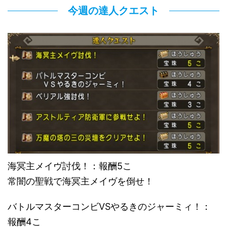
今週の達人クエスト
海冥主メイヴ討伐！：報酬5こ
常闇の聖戦で海冥主メイヴを倒せ！
バトルマスターコンビVSやるきのジャーミィ！：
報酬4こ