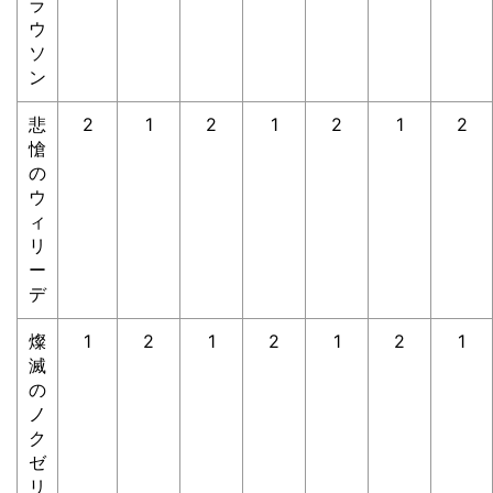
ラ
ウ
ソ
ン
悲
2
1
2
1
2
1
2
愴
の
ウ
ィ
リ
ー
デ
燦
1
2
1
2
1
2
1
滅
の
ノ
ク
ゼ
リ