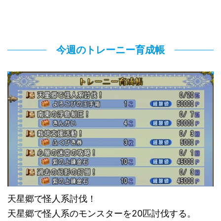
今週のトレーニー育成帳
天星郷で怪人系討伐！
天星郷で怪人系のモンスターを20匹討伐する。