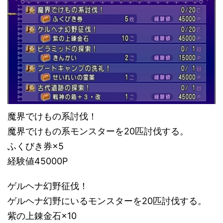
魔界でけもの系討伐！
魔界でけもの系モンスターを20匹討伐する。
ふくびき券×5
経験値45000P
ゲルヘナ幻野征伐！
ゲルヘナ幻野にいるモンスターを20匹討伐する。
紫の上錬金石×10