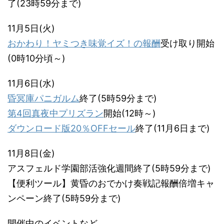
了(23時59分まで)
11月5日(火)
おかわり！ヤミつき味覚イズ！の報酬
受け取り開始
(0時10分頃～)
11月6日(水)
昏冥庫パニガルム
終了(5時59分まで)
第4回真夜中プリズラン
開始(12時～)
ダウンロード版20％OFFセール
終了(11月6日まで)
11月8日(金)
アスフェルド学園部活強化週間終了(5時59分まで)
【便利ツール】黄昏のおでかけ奏戦記報酬倍増キャ
ンペーン終了(5時59分まで)
開催中のイベントなど