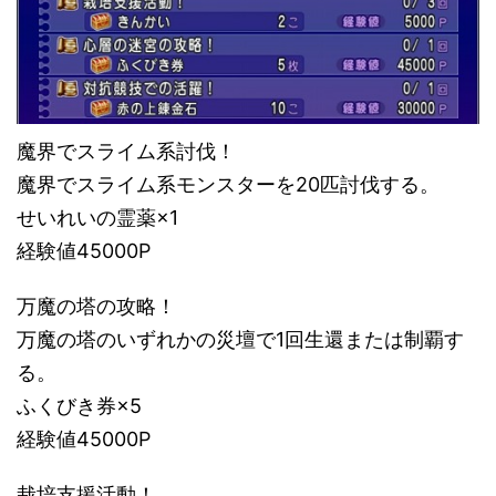
魔界でスライム系討伐！
魔界でスライム系モンスターを20匹討伐する。
せいれいの霊薬×1
経験値45000P
万魔の塔の攻略！
万魔の塔のいずれかの災壇で1回生還または制覇す
る。
ふくびき券×5
経験値45000P
栽培支援活動！