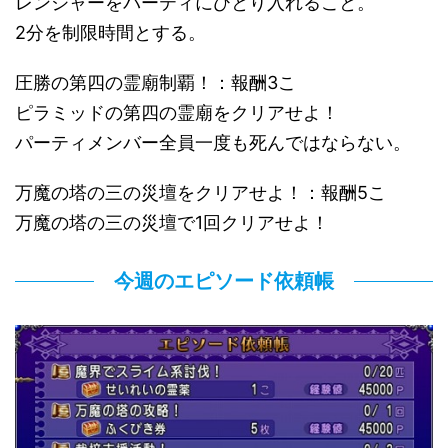
レンジャーをパーティにひとり入れること。
2分を制限時間とする。
圧勝の第四の霊廟制覇！：報酬3こ
ピラミッドの第四の霊廟をクリアせよ！
パーティメンバー全員一度も死んではならない。
万魔の塔の三の災壇をクリアせよ！：報酬5こ
万魔の塔の三の災壇で1回クリアせよ！
今週のエピソード依頼帳