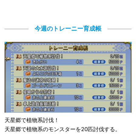
今週のトレーニー育成帳
天星郷で植物系討伐！
天星郷で植物系のモンスターを20匹討伐する。