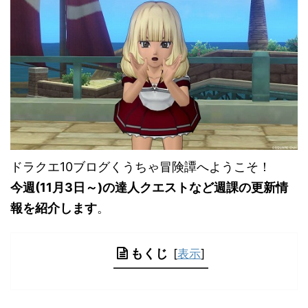
ドラクエ10ブログくうちゃ冒険譚へようこそ！
今週(11
月3日
～)の達人クエストなど週課の更新情
報を紹介します
。
もくじ
[
表示
]