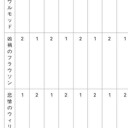
ウ
ル
モ
ッ
ド
凶
2
1
2
1
2
1
2
1
禍
の
フ
ラ
ウ
ソ
ン
悲
1
2
1
2
1
2
1
2
愴
の
ウ
ィ
リ