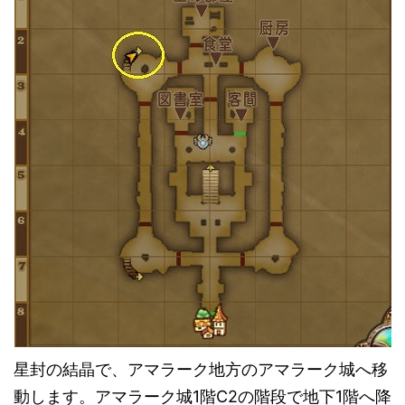
星封の結晶で、アマラーク地方のアマラーク城へ移
動します。アマラーク城1階C2の階段で地下1階へ降