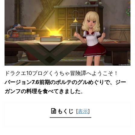
ドラクエ10ブログくうちゃ冒険譚へようこそ！
バージョン7.6前期のポルテのグルめぐりで、ジー
ガンフの料理を食べてきました
。
もくじ
[
表示
]