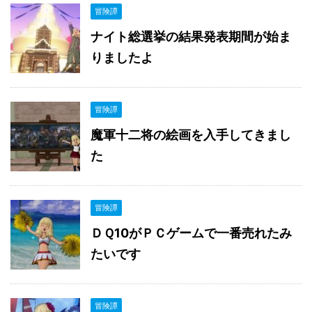
冒険譚
ナイト総選挙の結果発表期間が始ま
りましたよ
冒険譚
魔軍十二将の絵画を入手してきまし
た
冒険譚
ＤＱ10がＰＣゲームで一番売れたみ
たいです
冒険譚