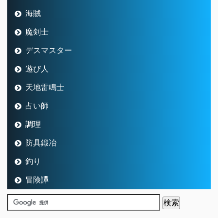
海賊
魔剣士
デスマスター
遊び人
天地雷鳴士
占い師
調理
防具鍛冶
釣り
冒険譚