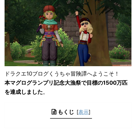
ドラクエ10ブログくうちゃ冒険譚へようこそ！
本マグログランプリ記念大漁祭で目標の1500万匹
を達成しました
。
もくじ
[
表示
]