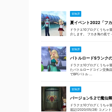
冒険譚
夏イベント2022「フ
ドラクエ10ブログくうちゃ
介します。 フカき海の底で イベン
冒険譚
バトルロードSランク
ドラクエ10ブログくうちゃ
たバトルロードコイン交換品
でBP(バトル ...
冒険譚
バージョン5.2で魔仙
ドラクエ10ブログくうちゃ冒
追記(2020/05/28)