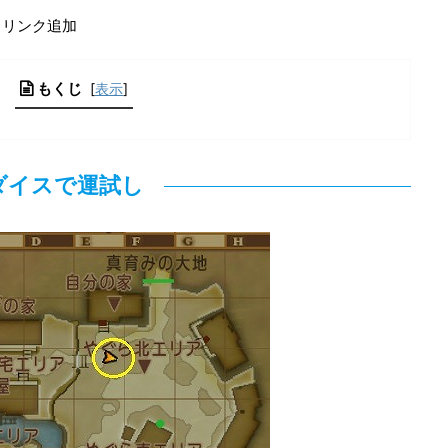
とリンク追加
もくじ
[
表示
]
ダイスで運試し