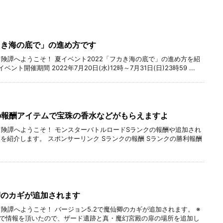
カき海の底で」の進め方です
冒険譚へようこそ！ 夏イベント2022「フカき海の底で」の進め方を紹
ト開催期間 2022年7月20日(水)12時～7月31日(日)23時59 ...
の報酬アイテムで宝珠の香水などがもらえますよ
冒険譚へようこそ！ モンスターバトルロードSランクの報酬や追加され
を紹介します。 スポンサーリンク Sランクの報酬 Sランクの勝利報酬
卿のカギが追加されます
険譚へようこそ！ バージョン5.2で魔仙卿のカギが追加されます。 ※
 コメントで情報を頂いたので、ザード遺跡と真・魔幻宮殿の扉の場所を追加し