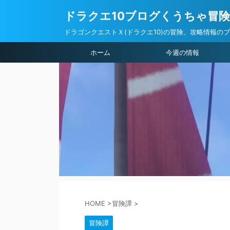
ドラクエ10ブログくうちゃ冒
ドラゴンクエストＸ(ドラクエ10)の冒険、攻略情報の
ホーム
今週の情報
HOME
>
冒険譚
>
冒険譚