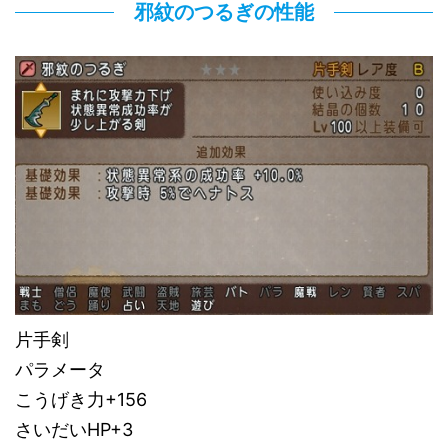
邪紋のつるぎの性能
片手剣
パラメータ
こうげき力+156
さいだいHP+3