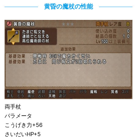
黄昏の魔杖の性能
両手杖
パラメータ
こうげき力+56
さいだいHP+5