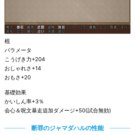
棍
パラメータ
こうげき力+204
おしゃれさ+14
おもさ+20
基礎効果
かいしん率+3％
会心＆呪文暴走追加ダメージ+50(試合無効)
断罪のジャマダハルの性能