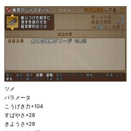
ツメ
パラメータ
こうげき力+104
すばやさ+28
きようさ+28