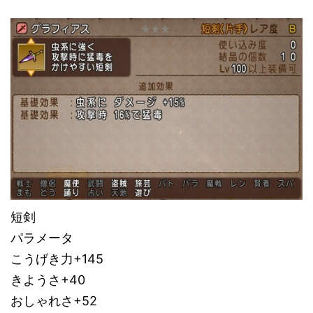
短剣
パラメータ
こうげき力+145
きようさ+40
おしゃれさ+52